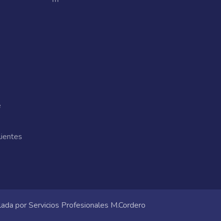
e
lientes
lada por
Servicios Profesionales M.Cordero