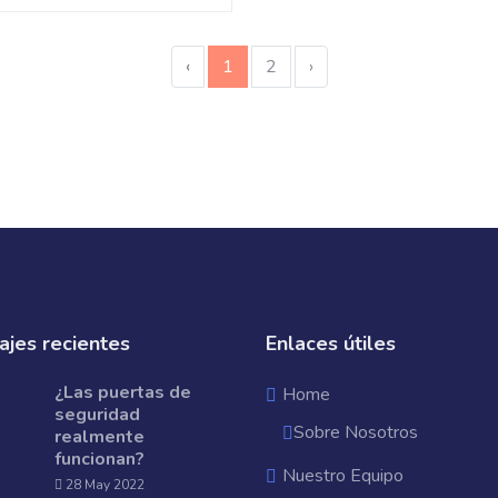
‹
1
2
›
jes recientes
Enlaces útiles
¿Las puertas de
Home
seguridad
Sobre Nosotros
realmente
funcionan?
Nuestro Equipo
28 May 2022