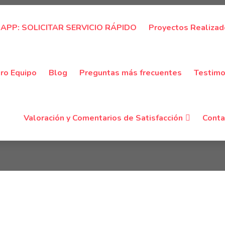
PP: SOLICITAR SERVICIO RÁPIDO
Proyectos Realiza
gory: Rejas De Segu
ro Equipo
Blog
Preguntas más frecuentes
Testimo
Home
Category: Rejas de Seguridad
Valoración y Comentarios de Satisfacción
Conta