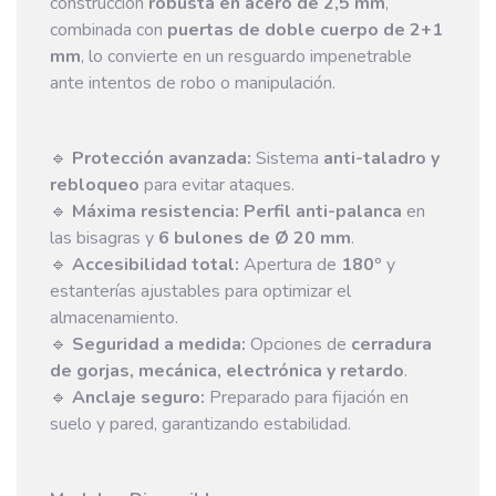
construcción
robusta en acero de 2,5 mm
,
combinada con
puertas de doble cuerpo de 2+1
mm
, lo convierte en un resguardo impenetrable
ante intentos de robo o manipulación.
🔹
Protección avanzada:
Sistema
anti-taladro y
rebloqueo
para evitar ataques.
🔹
Máxima resistencia:
Perfil anti-palanca
en
las bisagras y
6 bulones de Ø 20 mm
.
🔹
Accesibilidad total:
Apertura de
180º
y
estanterías ajustables para optimizar el
almacenamiento.
🔹
Seguridad a medida:
Opciones de
cerradura
de gorjas, mecánica, electrónica y retardo
.
🔹
Anclaje seguro:
Preparado para fijación en
suelo y pared, garantizando estabilidad.