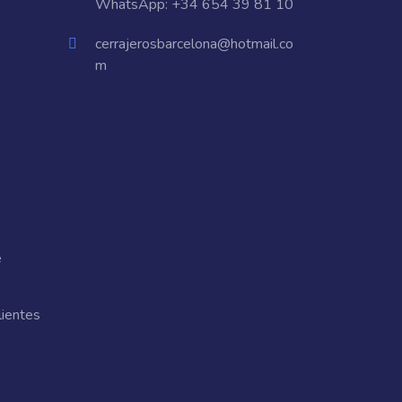
WhatsApp:
+34 654 39 81 10
cerrajerosbarcelona@hotmail.co
m
e
lientes