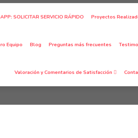
PP: SOLICITAR SERVICIO RÁPIDO
Proyectos Realiza
Tags: Barcelona
ro Equipo
Blog
Preguntas más frecuentes
Testimo
Home
Tags: barcelona
Valoración y Comentarios de Satisfacción
Conta