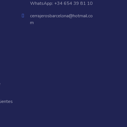
WhatsApp:
+34 654 39 81 10
cerrajerosbarcelona@hotmail.co
m
e
lientes