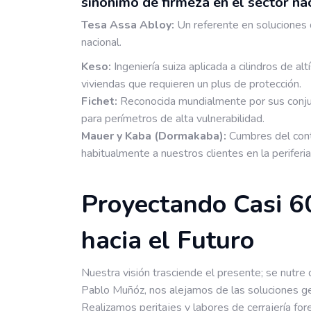
sinónimo de firmeza en el sector nac
Tesa Assa Abloy:
Un referente en soluciones d
nacional.
Keso:
Ingeniería suiza aplicada a cilindros de al
viviendas que requieren un plus de protección.
Fichet:
Reconocida mundialmente por sus conjun
para perímetros de alta vulnerabilidad.
Mauer y Kaba (Dormakaba):
Cumbres del cont
habitualmente a nuestros clientes en la periferi
Proyectando Casi 6
hacia el Futuro
Nuestra visión trasciende el presente; se nutre d
Pablo Muñóz, nos alejamos de las soluciones ge
Realizamos peritajes y labores de cerrajería fore